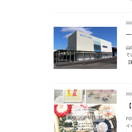
202
一
山
て
【
202
【
F
イ