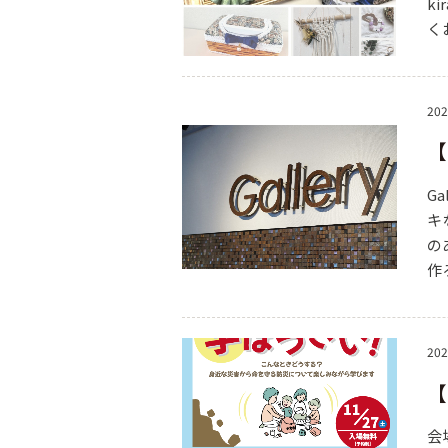
k
く
202
【
G
キ
の
作
202
【
会