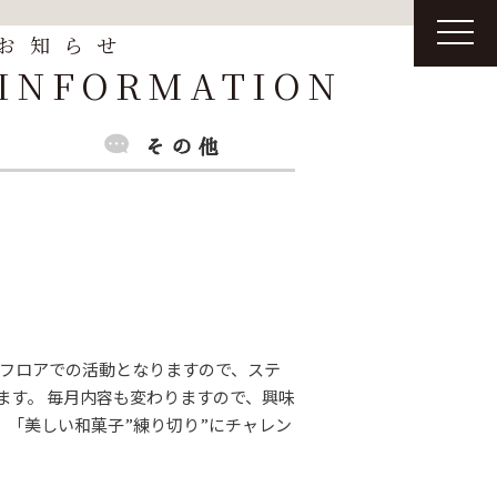
t
お知らせ
o
g
INFORMATION
g
l
e
n
a
v
i
g
a
t
i
o
n
展示フロアでの活動となりますので、ステ
ます。 毎月内容も変わりますので、興味
 「美しい和菓子”練り切り”にチャレン