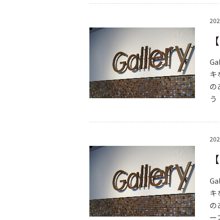
202
【
G
キ
の
う
202
【
G
キ
の
ー