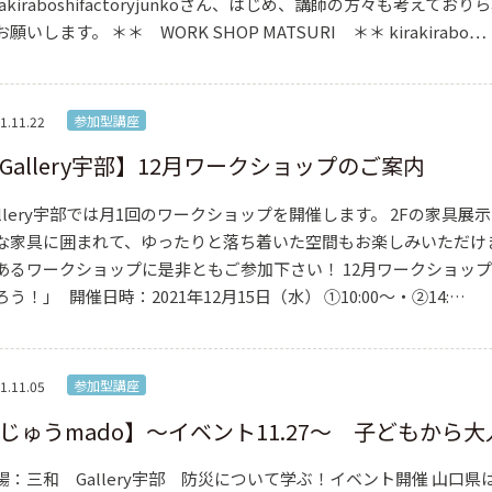
irakiraboshifactoryjunkoさん、はじめ、講師の方々も考え
お願いします。 ＊＊ WORK SHOP MATSURI ＊＊ kirakirabo…
参加型講座
1.11.22
Gallery宇部】12月ワークショップのご案内
allery宇部では月1回のワークショップを開催します。 2Fの家具
な家具に囲まれて、ゆったりと落ち着いた空間もお楽しみいただけ
あるワークショップに是非ともご参加下さい！ 12月ワークショッ
ろう！」 開催日時：2021年12月15日（水） ①10:00～・②14:…
参加型講座
1.11.05
じゅうmado】～イベント11.27～ 子どもから
場：三和 Gallery宇部 防災について学ぶ！イベント開催 山口