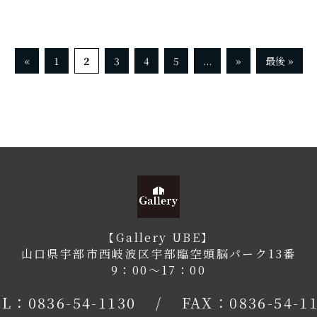
«
1
2
3
4
5
...
»
最後 »
【Gallery UBE】
山口県宇部市西岐波区宇部臨空頭脳パーク13番
9：00〜17：00
EL：
0836-54-1130
/
FAX：0836-54-1