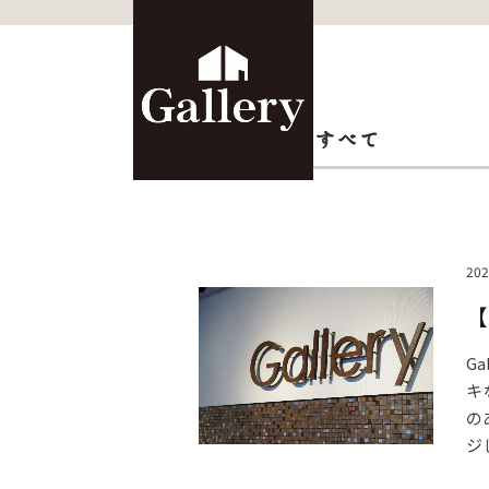
HOME
>
参加型講座
202
【
G
キ
の
ジ