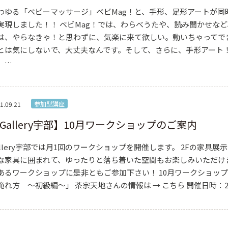
わゆる「ベビーマッサージ」ベビMag！と、手形、足形アートが
実現しました！！ ベビMag！では、わらべうたや、読み聞かせなど
は、やらなきゃ！と思わずに、気楽に来て欲しい。動いちゃってで
とは気にしないで、大丈夫なんです。そして、さらに、手形アート
、…
参加型講座
1.09.21
Gallery宇部】10月ワークショップのご案内
allery宇部では月1回のワークショップを開催します。 2Fの家具
な家具に囲まれて、ゆったりと落ち着いた空間もお楽しみいただけ
あるワークショップに是非ともご参加下さい！ 10月ワークショッ
淹れ方 ～初級編～」 茶宗天地さんの情報は → こちら 開催日時：20