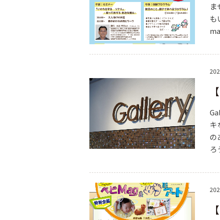
ま
も
m
202
【
G
キ
の
ろ
202
【