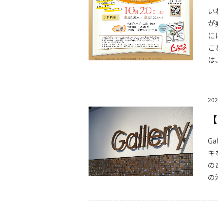
い
が
に
こ
は
202
【
G
キ
の
の