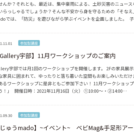
せんか？それとも、最近は、集中豪雨による、土砂災害のニュース
いらっしゃるでしょうか？そんな不安から身を守るための「そなえ
adoでは、「防災」を遊びながら学ぶイベントを企画しました。 
参加型講座
1.11.01
Gallery宇部】11月ワークショップのご案内
allery宇部では月1回のワークショップを開催します。 2Fの家具
な家具に囲まれて、ゆったりと落ち着いた空間もお楽しみいただけ
あるワークショップに是非ともご参加下さい！ 11月ワークショッ
う！」 開催日時：2021年11月16日（火） ①10:00～・②14:00…
参加型講座
1.09.30
じゅうmado】~イベント~ ベビMag&手足形ア