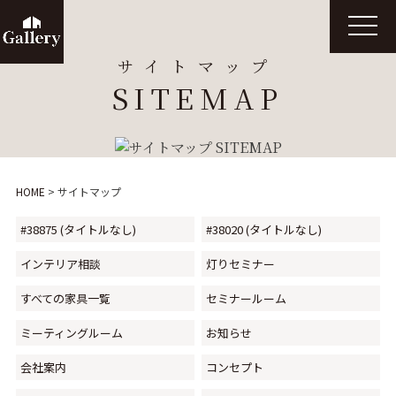
t
o
g
サイトマップ
g
l
SITEMAP
e
n
a
v
i
g
a
t
HOME
>
サイトマップ
i
o
n
#38875 (タイトルなし)
#38020 (タイトルなし)
インテリア相談
灯りセミナー
すべての家具一覧
セミナールーム
ミーティングルーム
お知らせ
会社案内
コンセプト