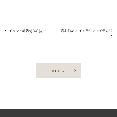
イベント報告٩( ”ω” )و …
春お勧め♪ インテリアアイテム♡
BLOG