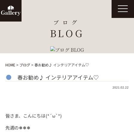
t
o
g
ブログ
g
l
BLOG
e
n
a
v
i
g
a
t
HOME
>
ブログ
>
春お勧め♪ インテリアアイテム♡
i
o
n
春お勧め♪ インテリアアイテム♡
2021.02.22
皆さま、こんにちは(*´ω`*)
先週の❅❅❅