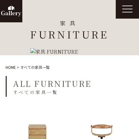
t
o
g
家具
g
l
FURNITURE
e
n
a
v
i
g
a
t
HOME
>
すべての家具一覧
i
o
n
ALL FURNITURE
すべての家具一覧