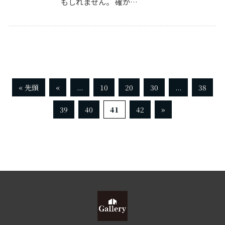
もしれません。 確か…
« 先頭
«
...
10
20
30
...
38
39
40
41
42
»