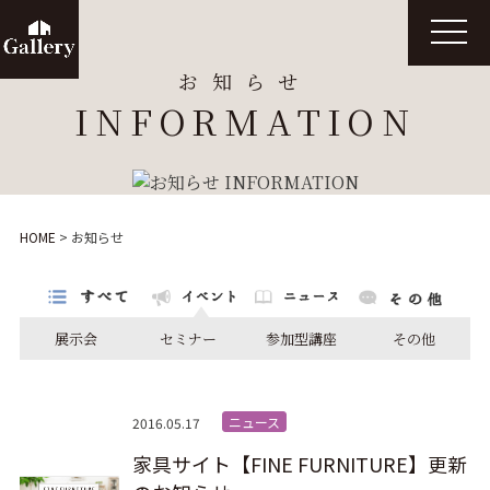
t
o
g
お知らせ
g
l
INFORMATION
e
n
a
v
i
g
a
t
HOME
>
お知らせ
i
o
n
展示会
セミナー
参加型講座
その他
ニュース
2016.05.17
家具サイト【FINE FURNITURE】更新