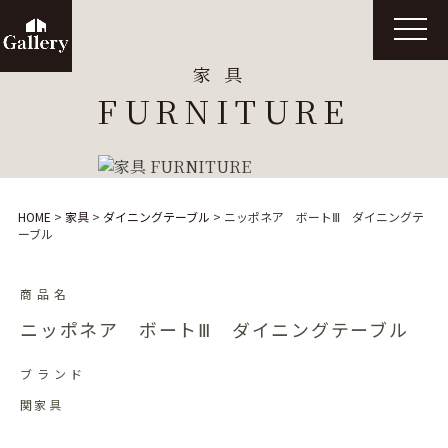
t
o
g
家具
g
l
FURNITURE
e
n
a
v
i
g
a
t
HOME
>
家具
>
ダイニングテーブル
>
ニッポネア ボートⅢ ダイニングテ
i
ーブル
o
n
商品名
ニッポネア ボートⅢ ダイニングテーブル
ブランド
関家具