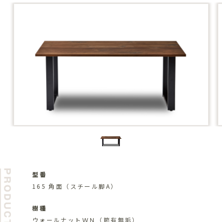
型番
165 角面（スチール脚A）
樹種
ウォールナットＷＮ（節有無垢）