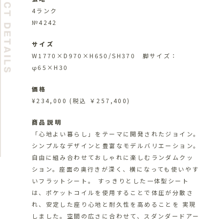
4ランク
№4242
サイズ
W1770×D970×H650/SH370 脚サイズ：
φ65×H30
価格
¥234,000
(税込 ￥257,400)
商品説明
「心地よい暮らし」をテーマに開発されたジョイン。
シンプルなデザインと豊富なモデルバリエーション。
自由に組み合わせておしゃれに楽しむランダムクッ
ション。座面の奥行きが深く、横になっても使いやす
いフラットシート。 すっきりとした一体型シート
は、ポケットコイルを使用することで体圧が分散さ
れ、安定した座り心地と耐久性を高めることを 実現
しました。空間の広さに合わせて、スダンダードアー