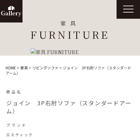
t
o
g
家具
g
l
FURNITURE
e
n
a
v
i
g
a
t
HOME
>
家具
>
リビングソファ
>
ジョイン 3P右肘ソファ（スタンダード
i
アーム）
o
n
商品名
ジョイン 3P右肘ソファ（スタンダードアー
ム）
ブランド
エスティック