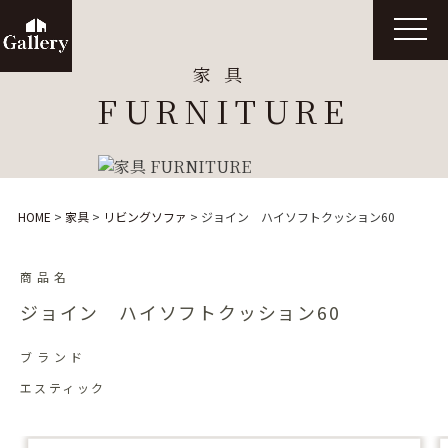
t
o
g
家具
g
l
FURNITURE
e
n
a
v
i
g
a
t
HOME
>
家具
>
リビングソファ
>
ジョイン ハイソフトクッション60
i
o
n
商品名
ジョイン ハイソフトクッション60
ブランド
エスティック