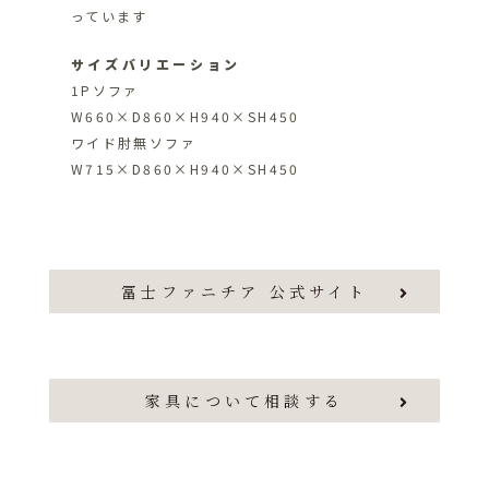
っています
サイズバリエーション
1Pソファ
W660×D860×H940×SH450
ワイド肘無ソファ
W715×D860×H940×SH450
冨士ファニチア 公式サイト
家具について相談する