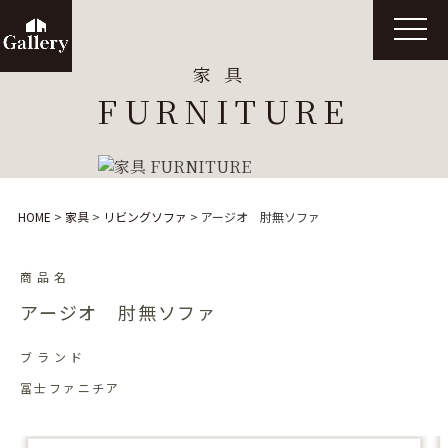
t
o
g
家具
g
l
FURNITURE
e
n
a
v
i
g
a
t
HOME
>
家具
>
リビングソファ
>
アージオ 肘無ソファ
i
o
n
商品名
アージオ 肘無ソファ
ブランド
冨士ファニチア