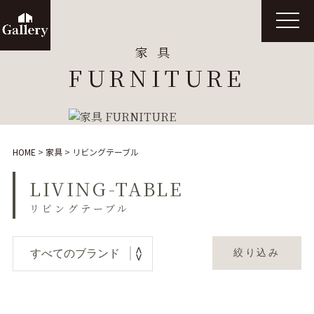
t
o
g
家具
g
l
FURNITURE
e
n
a
v
i
g
a
t
HOME
>
家具
>
リビングテーブル
i
o
n
LIVING-TABLE
リビングテーブル