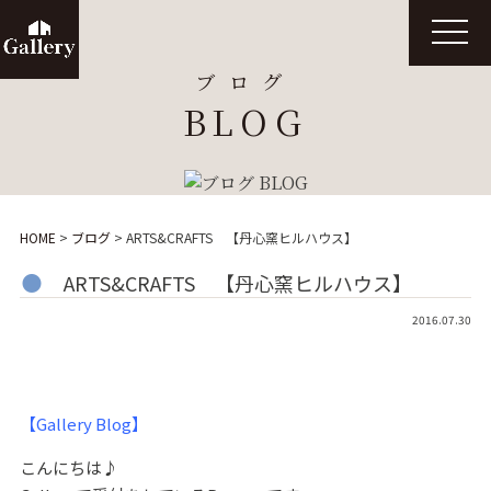
t
o
g
ブログ
g
l
BLOG
e
n
a
v
i
g
a
t
HOME
>
ブログ
>
ARTS&CRAFTS 【丹心窯ヒルハウス】
i
o
n
ARTS&CRAFTS 【丹心窯ヒルハウス】
2016.07.30
【Gallery Blog】
こんにちは♪