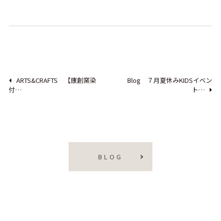
ARTS&CRAFTS 【康創窯染
Blog ７月夏休みKIDSイベン
付…
ト…
BLOG