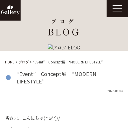
t
o
g
ブログ
g
l
BLOG
e
n
a
v
i
g
a
t
HOME
>
ブログ
>
“Event” Concept展 “MODERN LIFESTYLE”
i
o
n
“Event” Concept展 “MODERN
LIFESTYLE”
2023.08.04
皆さま、こんにちは(*’ω’*)//