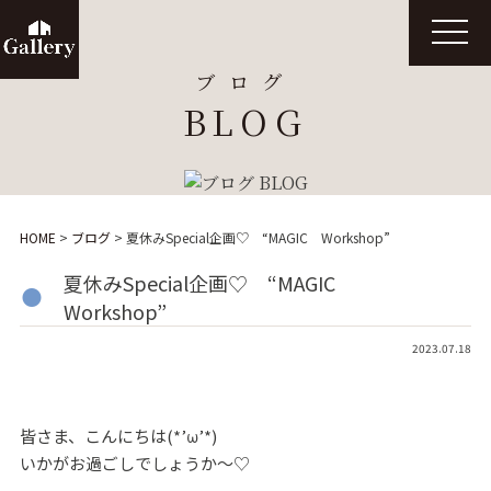
t
o
g
ブログ
g
l
BLOG
e
n
a
v
i
g
a
t
HOME
>
ブログ
>
夏休みSpecial企画♡ “MAGIC Workshop”
i
o
n
夏休みSpecial企画♡ “MAGIC
Workshop”
2023.07.18
皆さま、こんにちは(*’ω’*)
いかがお過ごしでしょうか～♡