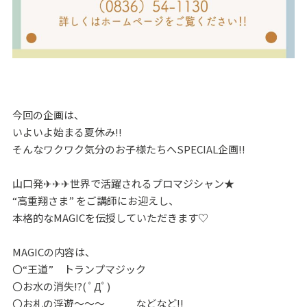
今回の企画は、
いよいよ始まる夏休み‼
そんなワクワク気分のお子様たちへ
SPECIAL企画‼
山口発✈✈✈世界で活躍されるプロマジシャン★
“高重翔さま” をご講師にお迎えし、
本格的なMAGICを伝授していただきます♡
MAGICの内容は、
〇“王道” トランプマジック
〇お水の消失⁉( ﾟДﾟ)
〇お札の浮遊～～～ などなど‼