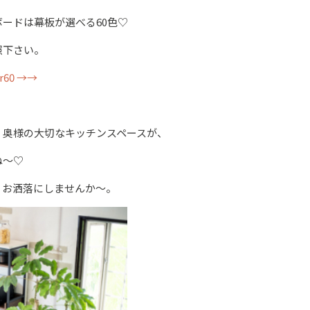
ードは幕板が選べる60色♡
照下さい。
er60 →→
、奥様の大切なキッチンスペースが、
ね～♡
リお洒落にしませんか～。