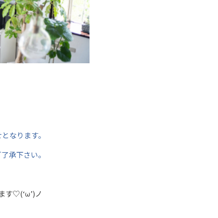
せとなります。
ご了承下さい。
す♡(‘ω’)ノ