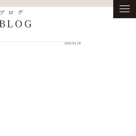
t
ブログ
o
g
BLOG
g
l
e
n
a
2022.01.10
v
i
g
a
t
i
o
n