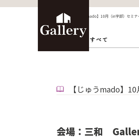
HOME
>
ニュース
>
【じゅうmado】10月（in宇部）セミ
【じゅうmado】1
会場：三和 Gal