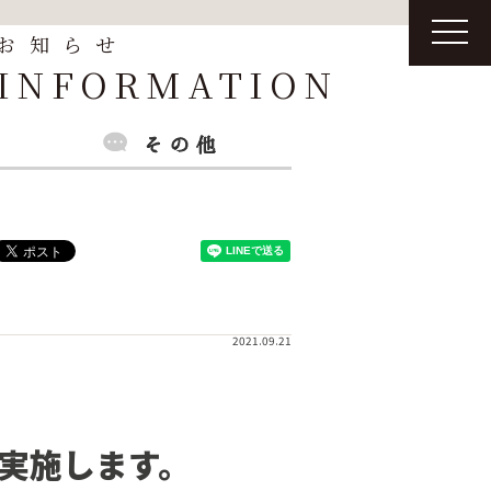
t
お知らせ
o
g
INFORMATION
g
l
e
n
a
v
i
g
a
t
i
o
n
2021.09.21
て実施します。