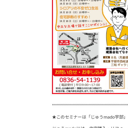
**************************************
★このセミナーは「じゅうmado宇部