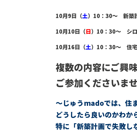
10
月9日（
土
）10：30～
新築
10月10日（
日
）
10：30～ シ
10月16日（
土
）10：30～ 住
複数の内容にご興
ご参加くださいま
～じゅうmadoでは、住
どうしたら良いのかわか
特に「新築計画で失敗し