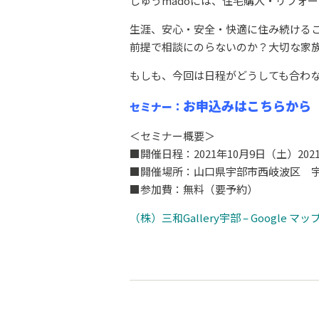
じゅうmadoには、住宅購入・リフォ
生涯、安心・安全・快適に住み続けるこ
前提で相談にのらないのか？大切な家
もしも、今回は日程がどうしても合わ
お申込みはこちらから
セミナー：
＜セミナー概要＞
■開催日程：2021年10月9日（土）202
■開催場所：山口県宇部市西岐波区 宇
■参加費：無料（要予約）
（株）三和Gallery宇部 – Google マッ