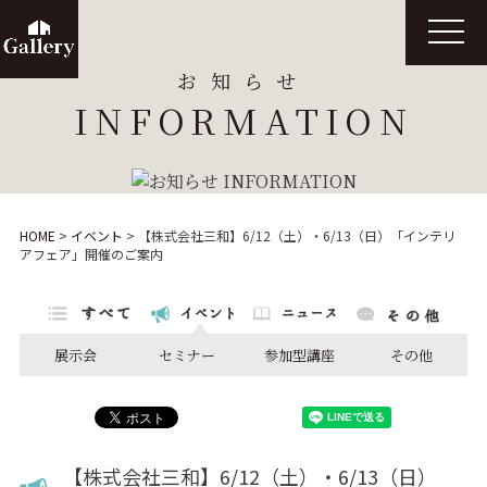
t
o
g
お知らせ
g
l
INFORMATION
e
n
a
v
i
g
a
t
HOME
>
イベント
>
【株式会社三和】6/12（土）・6/13（日）「インテリ
i
アフェア」開催のご案内
o
n
展示会
セミナー
参加型講座
その他
【株式会社三和】6/12（土）・6/13（日）