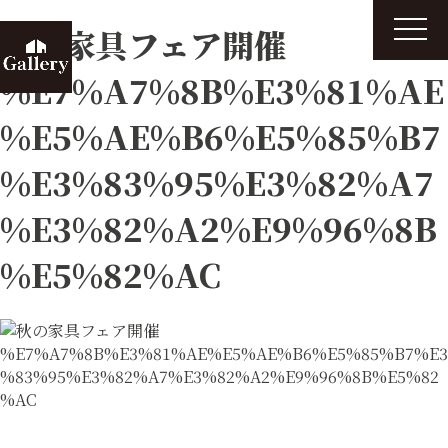
t
秋の家具フェア開催
o
g
g
%E7%A7%8B%E3%81%AE
l
e
n
%E5%AE%B6%E5%85%B7
a
v
i
%E3%83%95%E3%82%A7
g
a
t
%E3%82%A2%E9%96%8B
i
o
n
%E5%82%AC