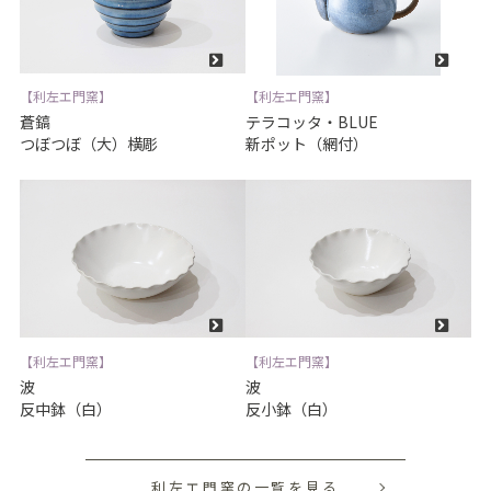
【利左エ門窯】
【利左エ門窯】
蒼鎬
テラコッタ・BLUE
つぼつぼ（大）横彫
新ポット（網付）
【利左エ門窯】
【利左エ門窯】
波
波
反中鉢（白）
反小鉢（白）
利左エ門窯の一覧を見る