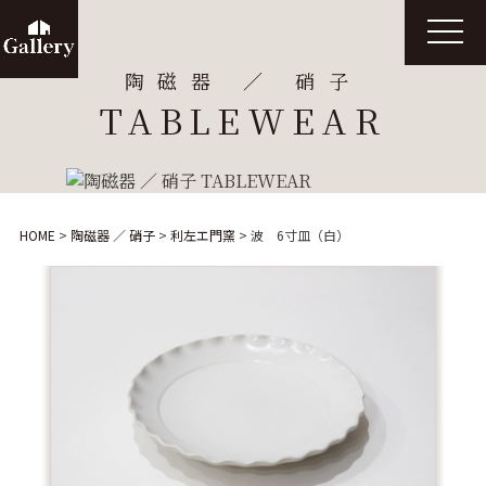
t
o
g
陶磁器 ／ 硝子
g
l
TABLEWEAR
e
n
a
v
i
g
a
t
HOME
>
陶磁器 ／ 硝子
>
利左エ門窯
>
波 6寸皿（白）
i
o
n