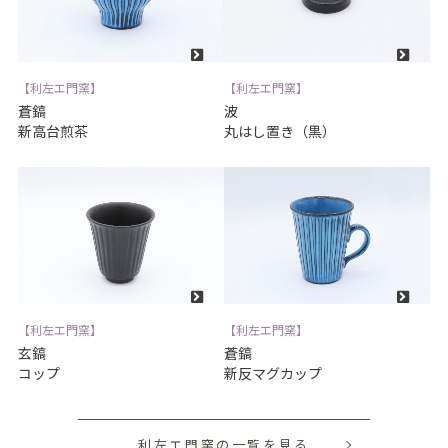
【利左エ門窯】
【利左エ門窯】
蒼鎬
波
新高台煎茶
丸はし置き（黒）
【利左エ門窯】
【利左エ門窯】
玄鎬
蒼鎬
コップ
新反マグカップ
利左エ門窯の一覧を見る