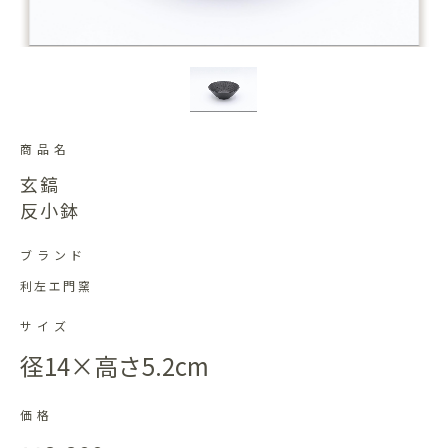
商品名
玄鎬
反小鉢
ブランド
利左エ門窯
サイズ
径14×高さ5.2cm
価格