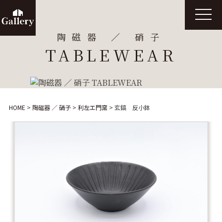
t
o
g
陶磁器 ／ 硝子
g
l
TABLEWEAR
e
n
a
v
i
g
a
t
HOME
>
陶磁器 ／ 硝子
>
利左エ門窯
>
玄鎬 反小鉢
i
o
n