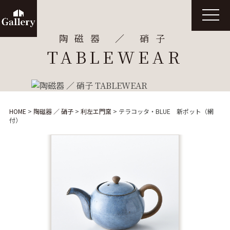
t
o
g
陶磁器 ／ 硝子
g
l
TABLEWEAR
e
n
a
v
i
g
a
t
HOME
>
陶磁器 ／ 硝子
>
利左エ門窯
>
テラコッタ・BLUE 新ポット（網
i
付）
o
n