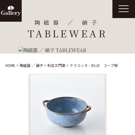
t
o
g
陶磁器 ／ 硝子
g
l
TABLEWEAR
e
n
a
v
i
g
a
t
HOME
>
陶磁器 ／ 硝子
>
利左エ門窯
>
テラコッタ・BLUE スープ碗
i
o
n