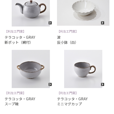
【利左エ門窯】
【利左エ門窯】
テラコッタ・GRAY
波
新ポット（網付）
反小鉢（白）
【利左エ門窯】
【利左エ門窯】
テラコッタ・GRAY
テラコッタ・GRAY
スープ碗
ミニマグカップ