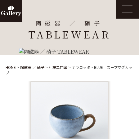
t
o
g
陶磁器 ／ 硝子
g
l
TABLEWEAR
e
n
a
v
i
g
a
t
HOME
>
陶磁器 ／ 硝子
>
利左エ門窯
>
テラコッタ・BLUE スープマグカッ
i
プ
o
n