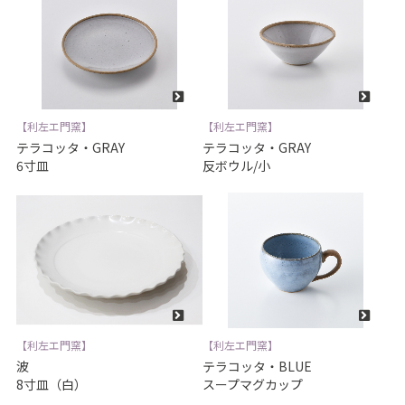
【利左エ門窯】
【利左エ門窯】
テラコッタ・GRAY
テラコッタ・GRAY
6寸皿
反ボウル/小
【利左エ門窯】
【利左エ門窯】
波
テラコッタ・BLUE
8寸皿（白）
スープマグカップ