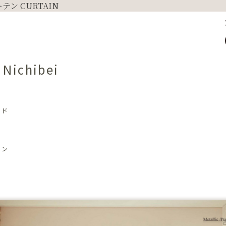
Nichibei
ンド
ダン