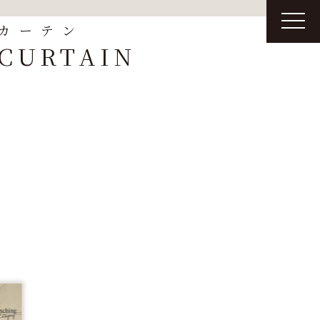
t
カーテン
o
g
CURTAIN
g
l
e
n
a
v
i
g
a
t
i
o
n