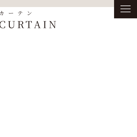
t
カーテン
o
g
CURTAIN
g
l
e
n
a
v
i
g
a
t
i
o
n