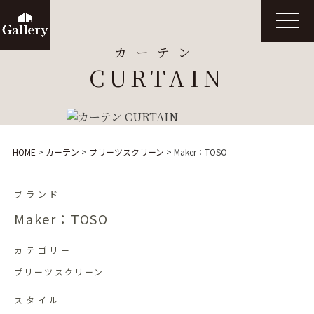
t
o
g
カーテン
g
l
CURTAIN
e
n
a
v
i
g
a
t
HOME
>
カーテン
>
プリーツスクリーン
>
Maker：TOSO
i
o
n
ブランド
Maker：TOSO
カテゴリー
プリーツスクリーン
スタイル