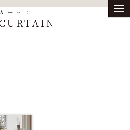
t
カーテン
o
g
CURTAIN
g
l
e
n
a
v
i
g
a
t
i
o
n