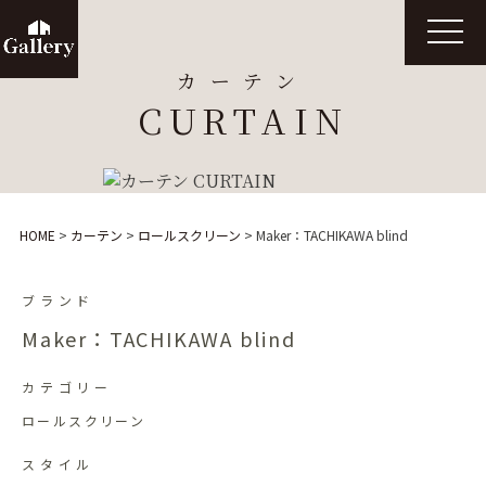
t
o
g
カーテン
g
l
CURTAIN
e
n
a
v
i
g
a
t
HOME
>
カーテン
>
ロールスクリーン
>
Maker：TACHIKAWA blind
i
o
n
ブランド
Maker：TACHIKAWA blind
カテゴリー
ロールスクリーン
スタイル