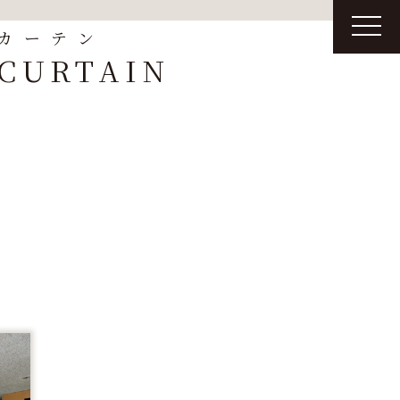
t
カーテン
o
g
CURTAIN
g
l
e
n
a
v
i
g
a
t
i
o
n