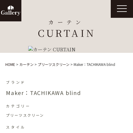
t
o
g
カーテン
g
l
CURTAIN
e
n
a
v
i
g
a
t
HOME
>
カーテン
>
プリーツスクリーン
>
Maker：TACHIKAWA blind
i
o
n
ブランド
Maker：TACHIKAWA blind
カテゴリー
プリーツスクリーン
スタイル