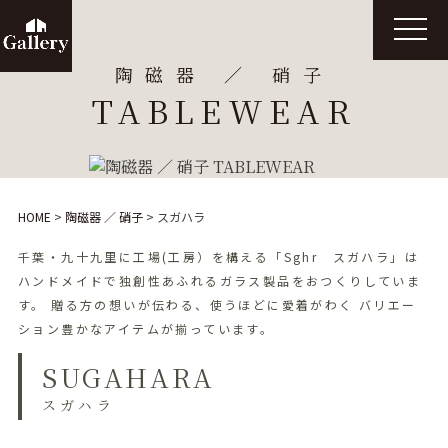
t
o
g
陶磁器 ／ 硝子
g
l
TABLEWEAR
e
n
a
v
i
g
a
t
HOME
>
陶磁器 ／ 硝子
>
スガハラ
i
o
n
千葉・九十九里に工場(工房）を構える「Sghr スガハラ」は
ハンドメイドで独創性あふれるガラス製品をおつくりしていま
す。
贈る方の想いが伝わる、使うほどに愛着がわく
バリエー
ション豊かなアイテムが揃っています。
SUGAHARA
スガハラ