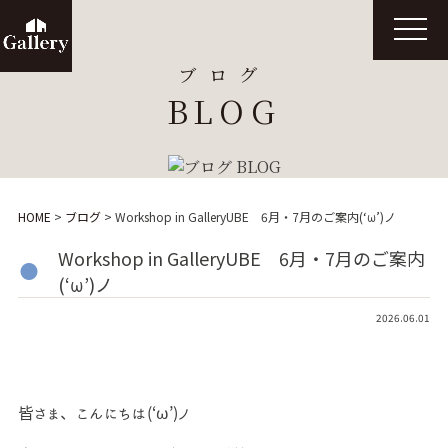
t
o
g
ブログ
g
l
BLOG
e
n
a
v
i
g
a
t
HOME
>
ブログ
>
Workshop in GalleryUBE 6月・7月のご案内(‘ω’)ノ
i
o
n
Workshop in GalleryUBE 6月・7月のご案内
(‘ω’)ノ
2026.06.01
皆さま、こんにちは(‘ω’)ノ