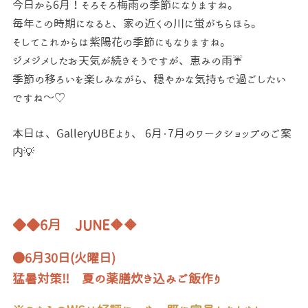
今日から6月！そろそろ梅雨の季節になりますね。
毎年この時期になると、家の近くの川に蛍がちらほら。
そしてこれからは紫陽花の季節にもなりますね。
ジメジメしたお天気が続きそうですが、恵みの雨☔
季節の移ろいを楽しみながら、穏やかな気持ちで過ごしたい
ですね～♡
本日は、GalleryUBEより、 6月・7月のワークショップのご案
内💡
◆◆6月 JUNE🔶🔶
●6月30日(火曜日)
猛暑対策‼ 夏の薬膳炊き込みご飯作り