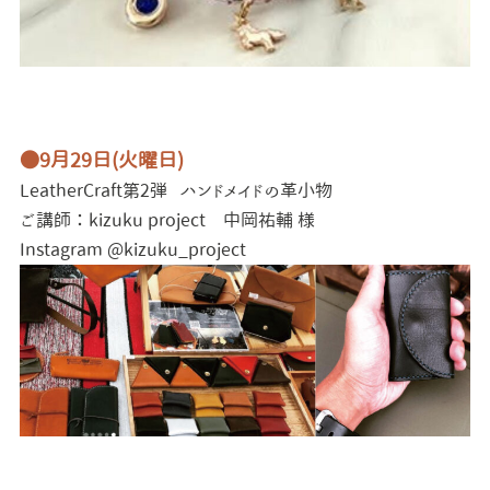
●9
月29
日(火曜日)
LeatherCraft第2
弾
ハンドメイドの革小物
ご講師：kizuku project 中岡祐輔 様
Instagram @kizuku_project