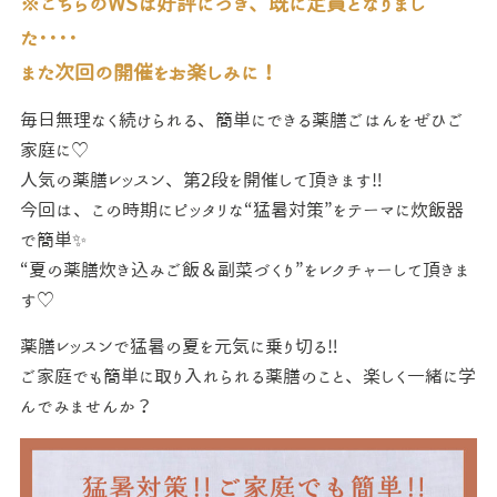
※こちらのWSは好評につき、既に定員となりまし
た････
また次回の開催をお楽しみに！
毎日無理なく続けられる、簡単にできる薬膳ごはんを
ぜひご
家庭に♡
人気の薬膳レッスン、第2段を開催して頂きます‼
今回は、この時期にピッタリな“猛暑対策”をテーマに炊飯器
で簡単✨
“夏の薬膳炊き込みご飯＆副菜づくり”をレクチャーして
頂きま
す♡
薬膳レッスンで猛暑の夏を元気に乗り切る‼
ご家庭でも簡単に取り入れられる薬膳のこと、楽しく
一緒に学
んでみませんか？