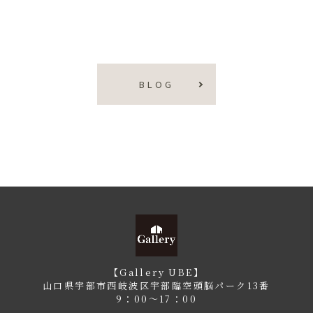
BLOG
【Gallery UBE】
山口県宇部市西岐波区宇部臨空頭脳パーク13番
9：00〜17：00