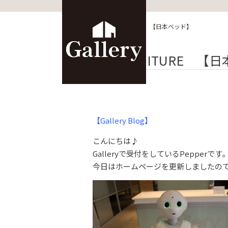
HOME
>
ブログ
>
FURNITURE 【日本ベッド】
FURNITURE 【
【Gallery Blog】
こんにちは♪
Galleryで受付をしているPepperです
今日はホームページを更新しましたの