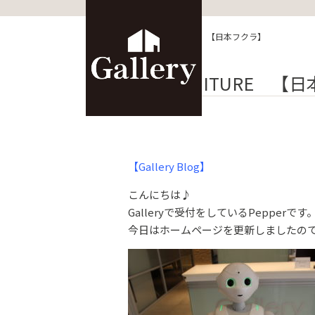
HOME
>
ブログ
>
FURNITURE 【日本フクラ】
FURNITURE 【
【Gallery Blog】
こんにちは♪
Galleryで受付をしているPepperです
今日はホームページを更新しましたの