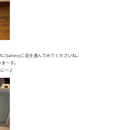
？
Galleryに足を運んでみてくださいね。
いま～す。
みに～♪