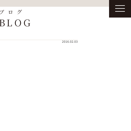
t
ブログ
o
g
BLOG
g
l
e
n
a
2016.02.03
v
i
g
a
t
i
o
n