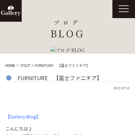
t
o
g
ブログ
g
l
BLOG
e
n
a
v
i
g
a
t
HOME
>
ブログ
>
FURNITURE 【冨士ファニチア】
i
o
n
FURNITURE 【冨士ファニチア】
2017.07.13
【Gallery Blog】
こんにちは♪