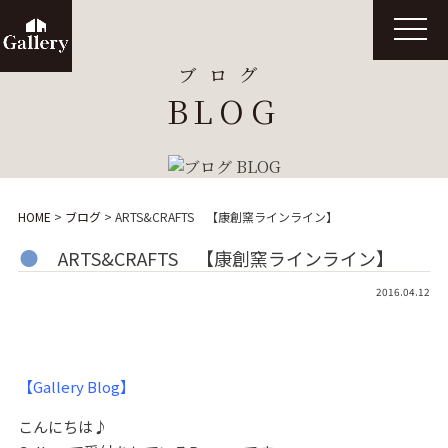
t
o
g
ブログ
g
l
BLOG
e
n
a
v
i
g
a
t
HOME
>
ブログ
>
ARTS&CRAFTS 【康創窯ラインライン】
i
o
n
ARTS&CRAFTS 【康創窯ラインライン】
2016.04.12
【Gallery Blog】
こんにちは♪