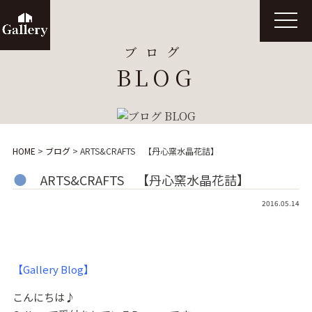
t
o
g
ブログ
g
l
BLOG
e
n
a
v
i
g
a
t
HOME
>
ブログ
>
ARTS&CRAFTS 【丹心窯水晶花詰】
i
o
n
ARTS&CRAFTS 【丹心窯水晶花詰】
2016.05.14
【Gallery Blog】
こんにちは♪