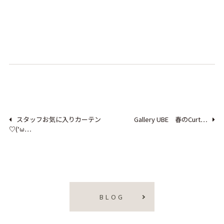
スタッフお気に入りカーテン
Gallery UBE 春のCurt…
♡(‘ω…
BLOG