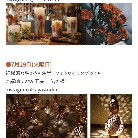
●7月29日(火曜日)
神秘的な明かりを演出
ひょうたんランプづくり
ご講師：aYa 工房 Aya 様
Instagram @ayastudio