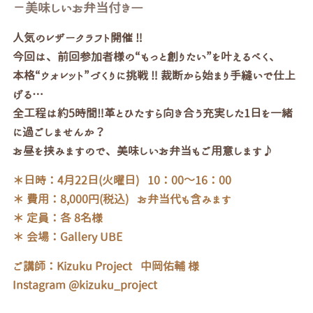
－美味しいお弁当付き―
人気のレザークラフト開催 ‼
今回は、前回参加者様の“もっと創りたい”を
叶えるべく、
本格“ウォレット”づくりに挑戦 ‼ 裁断から始まり手縫いで
仕上
げる…
全工程は約5時間‼革とひたすら向き合う充実した1日を一緒
に
過ごしませんか？
お昼を挟みますので、美味しいお弁当もご用意します♪
＊日時：4月22日(火曜日)
10：00～16：00
＊ 費用：8,000円(税込) お弁当代も含みます
＊ 定員：各 8名様
＊ 会場：Gallery UBE
ご講師：
Kizuku Project 中岡佑輔 様
Instagram @kizuku_project