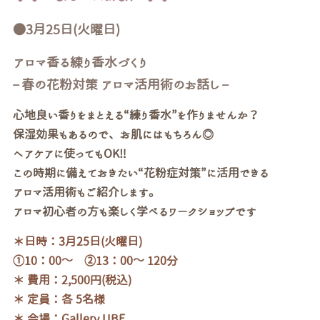
●3月25日(火曜日)
アロマ香る練り香水づくり
– 春の花粉対策 アロマ活用術のお話し –
心地良い香りをまとえる“練り香水”を作りませんか？
保湿効果もあるので、お肌にはもちろん◎
ヘアケアに使ってもOK‼
この時期に備えておきたい“花粉症対策”に活用できる
アロマ活用術もご紹介します。
アロマ初心者の方も楽しく学べるワークショップです
＊日時：3月25日(火曜日)
①10：00～ ②13：00～ 120分
＊ 費用：2,500円(税込)
＊ 定員：各 5名様
＊ 会場：Gallery UBE