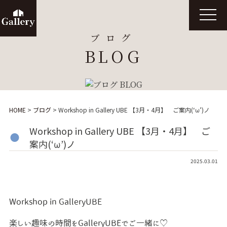
t
o
g
ブログ
g
l
BLOG
e
n
a
v
i
g
a
t
HOME
>
ブログ
>
Workshop in Gallery UBE 【3月・4月】 ご案内(‘ω’)ノ
i
o
n
Workshop in Gallery UBE 【3月・4月】 ご
案内(‘ω’)ノ
2025.03.01
Workshop in GalleryUBE
楽しい趣味の時間をGalleryUBEでご一緒に♡