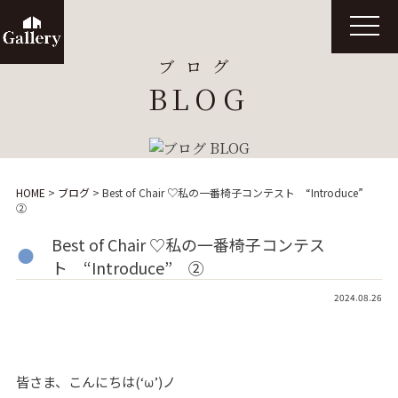
t
o
g
ブログ
g
l
BLOG
e
n
a
v
i
g
a
t
HOME
>
ブログ
>
Best of Chair ♡私の一番椅子コンテスト “Introduce”
i
②
o
n
Best of Chair ♡私の一番椅子コンテス
ト “Introduce” ②
2024.08.26
皆さま、こんにちは(‘ω’)ノ