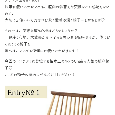
テナンス面もらくちん。
長年お使いいただいても、座面の張替えや交換などの心配もない
ので、
大切にお使いいただければ永く愛着の湧く椅子へと育ちます♡
それでは、実際に座り心地はどうでしょうか？
一見座り心地、大丈夫かな～？っと思われる板座ですが、体にぴ
ったりくる椅子を
選べは、とっても快適にお使いいただけます！
今回のコンテストに登場する柏木工の4つのChairも人気の板座椅
子♡
こちらの椅子の座面にぜひご注目ください！