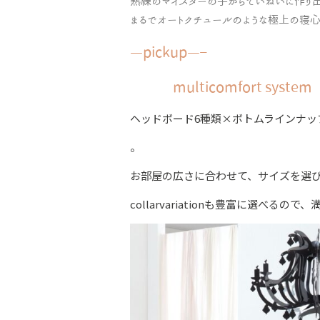
熟練のマイスターの手からていねいに作り
まるでオートクチュールのような極上の寝
—pickup—–
multicomfort syste
ヘッドボード6種類×ボトムラインナップ
。
お部屋の広さに合わせて、サイズを選
collarvariationも豊富に選べる