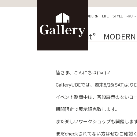
HOME
>
ブログ
>
“Event” MODERN LIFE STYLE -RUF-
“Event” MODERN
皆さま、こんにちは(‘ω’)ノ
GalleryUBEでは、週末8/26(SAT)よ
イベント期間中は、普段展示のないヨ
期間限定で展示販売致します。
また楽しいワークショップも開催しま
まだcheckされてない方はぜひご確認くだ