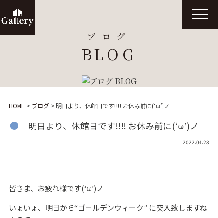
t
o
g
ブログ
g
l
BLOG
e
n
a
v
i
g
a
t
HOME
>
ブログ
>
明日より、休館日です‼‼ お休み前に(‘ω’)ノ
i
o
n
明日より、休館日です‼‼ お休み前に(‘ω’)ノ
2022.04.28
皆さま、お疲れ様です(‘ω’)ノ
いょいょ、明日から“ゴールデンウィーク” に突入致しますね