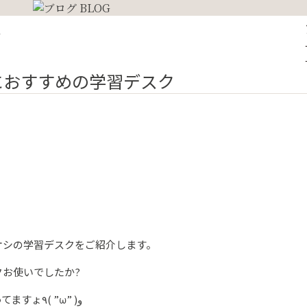
ク
におすすめの学習デスク
オシの学習デスクをご紹介します。
お使いでしたか?
最近の学習デスク。本当にお洒落になってますょ٩( ”ω” )و