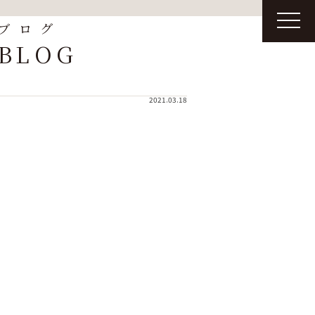
t
ブログ
o
g
BLOG
g
l
e
n
a
2021.03.18
v
i
g
a
t
i
o
n