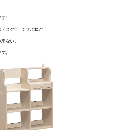
す!
デスク♡ ですよね??
の来ない、
ます。