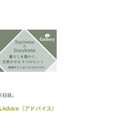
。
⑧日目。
＆Advice（アドバイス）