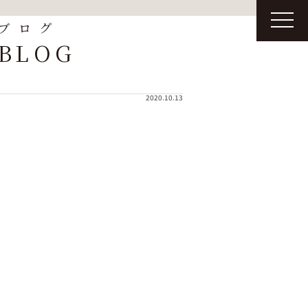
t
ブログ
o
g
BLOG
g
l
e
n
a
2020.10.13
v
i
g
a
t
i
o
n