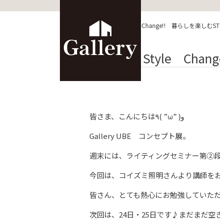
HOME
>
ブログ
>
Life Style Change‼ 暮らしを楽しむS
Life Style C
皆さま、こんにちは٩( ”ω” )و
Gallery UBE コンセプト展。
週末には、ライティングセミナー第②
今回は、コイズミ照明さんより講師を
皆さん、とても熱心にお勉強していた
次回は、24日・25日です♪まだまだ空