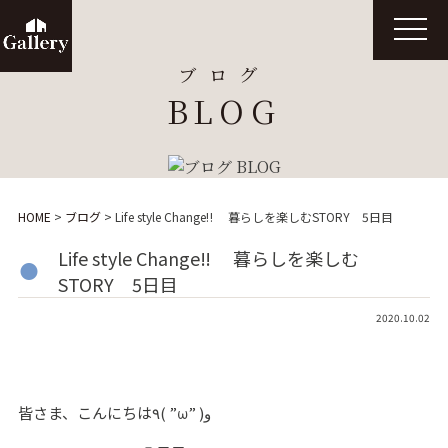
t
o
g
ブログ
g
l
BLOG
e
n
a
v
i
g
a
t
HOME
>
ブログ
>
Life style Change‼ 暮らしを楽しむSTORY 5日目
i
o
n
Life style Change‼ 暮らしを楽しむ
STORY 5日目
2020.10.02
皆さま、こんにちは٩( ”ω” )و