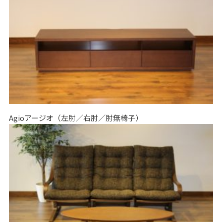
Agioアージオ（左肘／右肘／肘無椅子）