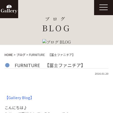
t
o
g
ブログ
g
l
BLOG
e
n
a
v
i
g
a
t
HOME
>
ブログ
>
FURNITURE 【冨士ファニチア】
i
o
n
FURNITURE 【冨士ファニチア】
2016.01.20
【Gallery Blog】
こんにちは♪