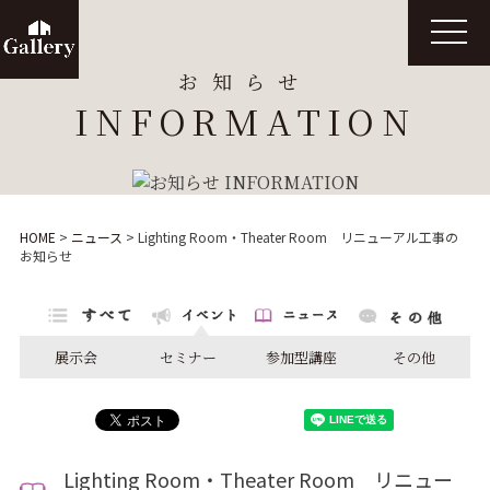
t
o
g
お知らせ
g
l
INFORMATION
e
n
a
v
i
g
a
t
HOME
>
ニュース
>
Lighting Room・Theater Room リニューアル工事の
i
お知らせ
o
n
展示会
セミナー
参加型講座
その他
Lighting Room・Theater Room リニュー