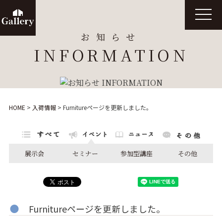
t
o
g
お知らせ
g
l
INFORMATION
e
n
a
v
i
g
a
t
HOME
>
入荷情報
>
Furnitureページを更新しました。
i
o
n
展示会
セミナー
参加型講座
その他
Furnitureページを更新しました。