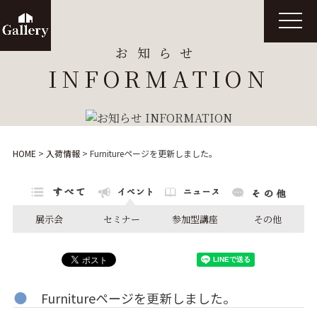
t
o
g
お知らせ
g
l
INFORMATION
e
n
a
v
i
g
a
t
HOME
>
入荷情報
>
Furnitureページを更新しました。
i
o
n
展示会
セミナー
参加型講座
その他
Furnitureページを更新しました。