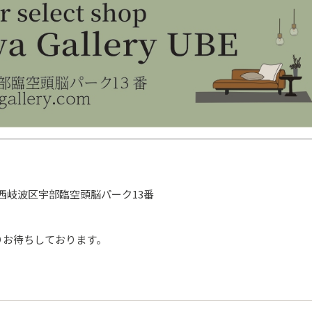
市西岐波区宇部臨空頭脳パーク13番
りお待ちしております。