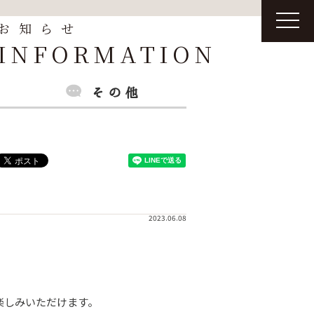
t
お知らせ
o
g
INFORMATION
g
l
e
n
a
v
i
g
a
t
i
o
n
2023.06.08
楽しみいただけます。