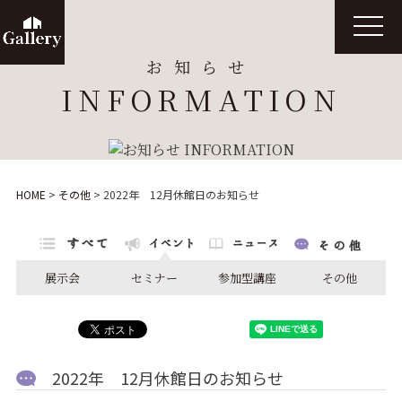
t
o
g
お知らせ
g
l
INFORMATION
e
n
a
v
i
g
a
t
HOME
>
その他
>
2022年 12月休館日のお知らせ
i
o
n
展示会
セミナー
参加型講座
その他
2022年 12月休館日のお知らせ