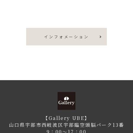
インフォメーション
【Gallery UBE】
山口県宇部市西岐波区宇部臨空頭脳パーク13番
9：00〜17：00