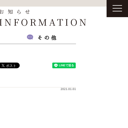
t
お知らせ
o
g
INFORMATION
g
l
e
n
a
v
i
g
a
t
i
o
n
2021.01.01